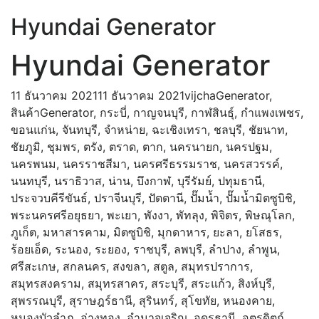
Hyundai Generator
Hyundai Generator
11 ธันวาคม 2021
11 ธันวาคม 2021
vijcha
Generator
,
สินค้า
Generator
,
กระบี่
,
กาญจนบุรี
,
กาฬสินธุ์
,
กำแพงเพชร
,
ขอนแก่น
,
จันทบุรี
,
จำหน่าย
,
ฉะเชิงเทรา
,
ชลบุรี
,
ชัยนาท
,
ชัยภูมิ
,
ชุมพร
,
ตรัง
,
ตราด
,
ตาก
,
นครนายก
,
นครปฐม
,
นครพนม
,
นครราชสีมา
,
นครศรีธรรมราช
,
นครสวรรค์
,
นนทบุรี
,
นราธิวาส
,
น่าน
,
บึงกาฬ
,
บุรีรัมย์
,
ปทุมธานี
,
ประจวบคีรีขันธ์
,
ปราจีนบุรี
,
ปัตตานี
,
ปั๊มน้ำ
,
ปั๊มน้ำมิตซูบิชิ
,
พระนครศรีอยุธยา
,
พะเยา
,
พังงา
,
พัทลุง
,
พิจิตร
,
พิษณุโลก
,
ภูเก็ต
,
มหาสารคาม
,
มิตซูบิชิ
,
มุกดาหาร
,
ยะลา
,
ยโสธร
,
ร้อยเอ็ด
,
ระนอง
,
ระยอง
,
ราชบุรี
,
ลพบุรี
,
ลำปาง
,
ลำพูน
,
ศรีสะเกษ
,
สกลนคร
,
สงขลา
,
สตูล
,
สมุทรปราการ
,
สมุทรสงคราม
,
สมุทรสาคร
,
สระบุรี
,
สระแก้ว
,
สิงห์บุรี
,
สุพรรณบุรี
,
สุราษฎร์ธานี
,
สุรินทร์
,
สุโขทัย
,
หนองคาย
,
หนองบัวลำภู
,
อ่างทอง
,
อำนาจเจริญ
,
อุดรธานี
,
อุตรดิตถ์
,