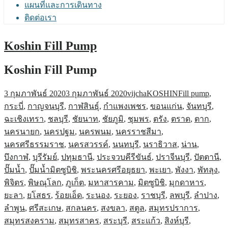
แผนที่และการเดินทาง
ติดต่อเรา
Koshin Fill Pump
Koshin Fill Pump
3 กุมภาพันธ์ 2020
3 กุมภาพันธ์ 2020
vijcha
KOSHIN
Fill pump
,
กระบี่
,
กาญจนบุรี
,
กาฬสินธุ์
,
กำแพงเพชร
,
ขอนแก่น
,
จันทบุรี
,
ฉะเชิงเทรา
,
ชลบุรี
,
ชัยนาท
,
ชัยภูมิ
,
ชุมพร
,
ตรัง
,
ตราด
,
ตาก
,
นครนายก
,
นครปฐม
,
นครพนม
,
นครราชสีมา
,
นครศรีธรรมราช
,
นครสวรรค์
,
นนทบุรี
,
นราธิวาส
,
น่าน
,
บึงกาฬ
,
บุรีรัมย์
,
ปทุมธานี
,
ประจวบคีรีขันธ์
,
ปราจีนบุรี
,
ปัตตานี
,
ปั๊มน้ำ
,
ปั๊มน้ำมิตซูบิชิ
,
พระนครศรีอยุธยา
,
พะเยา
,
พังงา
,
พัทลุง
,
พิจิตร
,
พิษณุโลก
,
ภูเก็ต
,
มหาสารคาม
,
มิตซูบิชิ
,
มุกดาหาร
,
ยะลา
,
ยโสธร
,
ร้อยเอ็ด
,
ระนอง
,
ระยอง
,
ราชบุรี
,
ลพบุรี
,
ลำปาง
,
ลำพูน
,
ศรีสะเกษ
,
สกลนคร
,
สงขลา
,
สตูล
,
สมุทรปราการ
,
สมุทรสงคราม
,
สมุทรสาคร
,
สระบุรี
,
สระแก้ว
,
สิงห์บุรี
,