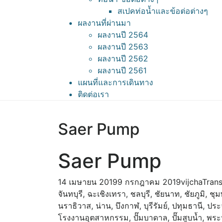
สเปคท่อน้ำและข้อต่อต่างๆ
ผลงานที่ผ่านมา
ผลงานปี 2564
ผลงานปี 2563
ผลงานปี 2562
ผลงานปี 2561
แผนที่และการเดินทาง
ติดต่อเรา
Saer Pump
Saer Pump
14 เมษายน 2019
9 กรกฎาคม 2019
vijcha
Tran
จันทบุรี
,
ฉะเชิงเทรา
,
ชลบุรี
,
ชัยนาท
,
ชัยภูมิ
,
ชุ
นราธิวาส
,
น่าน
,
บึงกาฬ
,
บุรีรัมย์
,
ปทุมธานี
,
ประจ
โรงงานอุตสาหกรรม
,
ปั๊มบาดาล
,
ปั๊มสูบน้ำ
,
พระ