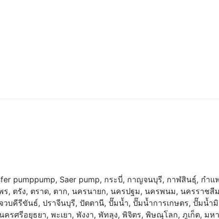
sfer pump
pump
,
Saer pump
,
กระบี่
,
กาญจนบุรี
,
กาฬสินธุ์
,
กำแ
มพร
,
ตรัง
,
ตราด
,
ตาก
,
นครนายก
,
นครปฐม
,
นครพนม
,
นครราชสี
วบคีรีขันธ์
,
ปราจีนบุรี
,
ปัตตานี
,
ปั๊มน้ำ
,
ปั๊มน้ำการเกษตร
,
ปั๊มน้ำมิ
นครศรีอยุธยา
,
พะเยา
,
พังงา
,
พัทลุง
,
พิจิตร
,
พิษณุโลก
,
ภูเก็ต
,
มหา