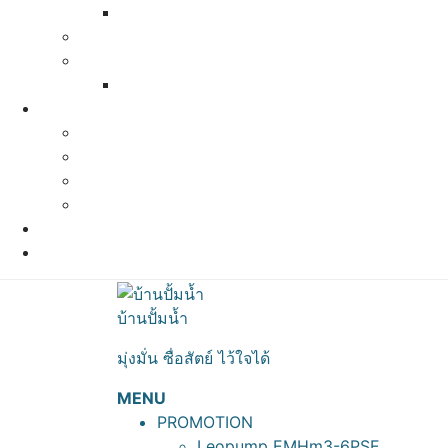
Varem Pressure tank
Pressure Switch ( สวิทช์ควบคุมแรงดัน)
ท่อน้ำ ข้อต่อต่างๆ
สเปคท่อน้ำและข้อต่อต่างๆ
ผลงานที่ผ่านมา
ผลงานปี 2564
ผลงานปี 2563
ผลงานปี 2562
ผลงานปี 2561
แผนที่และการเดินทาง
ติดต่อเรา
บ้านปั้มน้ำ
มุ่งมั่น ซื่อสัตย์ ไว้ใจได้
MENU
PROMOTION
Leopump EMHm3-6PSE