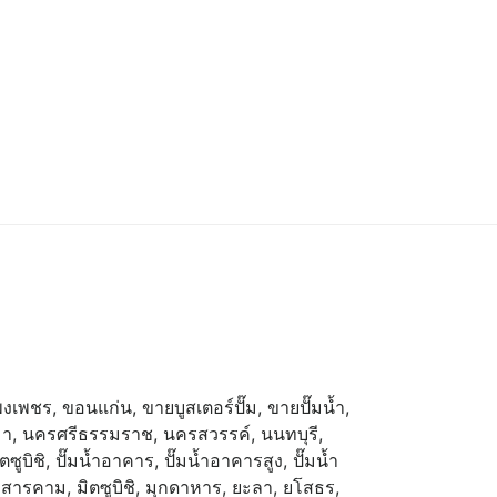
พงเพชร
,
ขอนแก่น
,
ขายบูสเตอร์ปั๊ม
,
ขายปั๊มน้ำ
,
มา
,
นครศรีธรรมราช
,
นครสวรรค์
,
นนทบุรี
,
ตซูบิชิ
,
ปั๊มน้ำอาคาร
,
ปั๊มน้ำอาคารสูง
,
ปั๊มน้ำ
สารคาม
,
มิตซูบิชิ
,
มุกดาหาร
,
ยะลา
,
ยโสธร
,